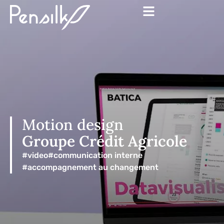
Motion design
Groupe Crédit Agricole
#video
#communication interne
#accompagnement au changement